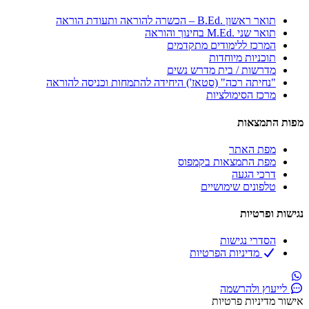
תואר ראשון .B.Ed – הכשרה להוראה ותעודת הוראה
תואר שני .M.Ed בחינוך והוראה
המרכז ללימודים מתקדמים
תוכניות מיוחדות
מדרשות / בית מדרש נשים
"נחיתה רכה" (סטאז') היחידה להתמחות וכניסה להוראה
מרכז הסימולציות​
מפות התמצאות
מפת האתר
מפת התמצאות בקמפוס
דרכי הגעה
טלפונים שימושיים
נגישות ופרטיות
הסדרי נגישות
מדיניות הפרטיות
לייעוץ ולהרשמה
אישור מדיניות פרטיות