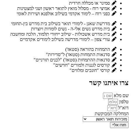
סמינר או מכללה חרדית
אמיצי רוח - מסלול מואץ לתואר ראשון ושני למצטינות
כפני רוח – לימוד אקדמי בשילוב אולפנא ושירות לאומי
מדרשת שאנן - לימודי תואר בשילוב בית מדרש בין-תחומי
בית מדרש נשים אלי-ה - נשים לומדות ויוצרות
בית מדרש אשכולות - שילוב ייחודי תלמוד, הלכה ומחשבה
עורי צפון – לימודי מדרשה בשילוב לימודים אקדמיים
התמחות בהוראה (סטאז')
סדנאות התמחות (סטאז') ל"סדירות"
סדנאות ההתמחות (סטאז') "לבנים תורניים"
קורסים לגננות ולמורים "חדשים"
קורסי "חונכים ומלווים"
צרו איתנו קשר
שם מלא
טלפון
דוא"ל
המחלקה המבוקשת
חזרו אליי