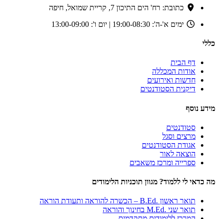
כתובת: רח' הים התיכון 7, קריית שמואל, חיפה
ימים א'-ה': 19:00-08:30 | יום ו': 13:00-09:00
כללי
דף הבית
אודות המכללה
חדשות ואירועים
דיקנית הסטודנטים
מידע נוסף
סטודנטים
מרצים וסגל
אגודת הסטודנטים
הוצאה לאור
ספרייה ומרכז משאבים
מה כדאי לי ללמוד? מגוון תוכניות הלימודים
תואר ראשון .B.Ed – הכשרה להוראה ותעודת הוראה
תואר שני .M.Ed בחינוך והוראה
המרכז ללימודים מתקדמים