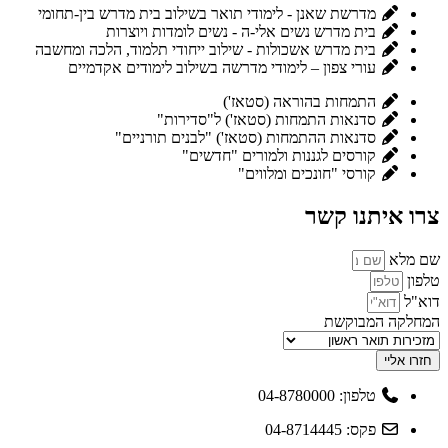
מדרשת שאנן - לימודי תואר בשילוב בית מדרש בין-תחומי
בית מדרש נשים אלי-ה - נשים לומדות ויוצרות
בית מדרש אשכולות - שילוב ייחודי תלמוד, הלכה ומחשבה
עורי צפון – לימודי מדרשה בשילוב לימודים אקדמיים
התמחות בהוראה (סטאז')
סדנאות התמחות (סטאז') ל"סדירות"
סדנאות ההתמחות (סטאז') "לבנים תורניים"
קורסים לגננות ולמורים "חדשים"
קורסי "חונכים ומלווים"
צרו איתנו קשר
שם מלא
טלפון
דוא"ל
המחלקה המבוקשת
חזרו אליי
טלפון: 04-8780000
פקס: 04-8714445