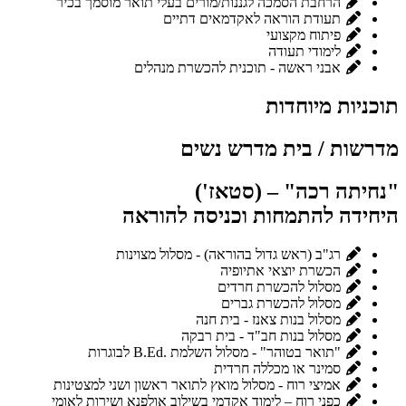
הרחבת הסמכה לגננות/מורים בעלי תואר מוסמך בכיר
תעודת הוראה לאקדמאים דתיים
פיתוח מקצועי
לימודי תעודה
אבני ראשה - תוכנית להכשרת מנהלים
תוכניות מיוחדות
מדרשות / בית מדרש נשים
"נחיתה רכה" – (סטאז')
היחידה להתמחות וכניסה להוראה
רג"ב (ראש גדול בהוראה) - מסלול מצוינות
הכשרת יוצאי אתיופיה
מסלול להכשרת חרדים
מסלול להכשרת גברים
מסלול בנות צאנז - בית חנה
מסלול בנות חב"ד - בית רבקה
"תואר בטוהר" - מסלול השלמת .B.Ed לבוגרות
סמינר או מכללה חרדית
אמיצי רוח - מסלול מואץ לתואר ראשון ושני למצטינות
כפני רוח – לימוד אקדמי בשילוב אולפנא ושירות לאומי