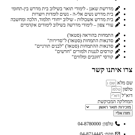
מדרשת שאנן - לימודי תואר בשילוב בית מדרש בין-תחומי
בית מדרש נשים אלי-ה - נשים לומדות ויוצרות
בית מדרש אשכולות - שילוב ייחודי תלמוד, הלכה ומחשבה
עורי צפון – לימודי מדרשה בשילוב לימודים אקדמיים
התמחות בהוראה (סטאז')
סדנאות התמחות (סטאז') ל"סדירות"
סדנאות ההתמחות (סטאז') "לבנים תורניים"
קורסים לגננות ולמורים "חדשים"
קורסי "חונכים ומלווים"
צרו איתנו קשר
שם מלא
טלפון
דוא"ל
המחלקה המבוקשת
חזרו אליי
טלפון: 04-8780000
פקס: 04-8714445