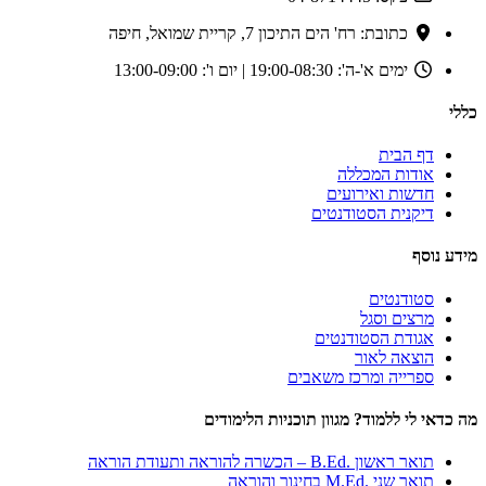
כתובת: רח' הים התיכון 7, קריית שמואל, חיפה
ימים א'-ה': 19:00-08:30 | יום ו': 13:00-09:00
כללי
דף הבית
אודות המכללה
חדשות ואירועים
דיקנית הסטודנטים
מידע נוסף
סטודנטים
מרצים וסגל
אגודת הסטודנטים
הוצאה לאור
ספרייה ומרכז משאבים
מה כדאי לי ללמוד? מגוון תוכניות הלימודים
תואר ראשון .B.Ed – הכשרה להוראה ותעודת הוראה
תואר שני .M.Ed בחינוך והוראה