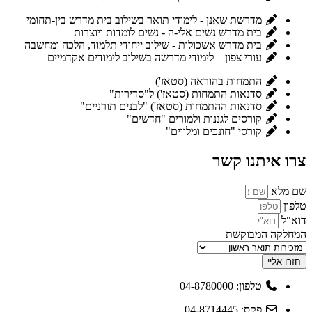
מדרשת שאנן - לימודי תואר בשילוב בית מדרש בין-תחומי
בית מדרש נשים אלי-ה - נשים לומדות ויוצרות
בית מדרש אשכולות - שילוב ייחודי תלמוד, הלכה ומחשבה
עורי צפון – לימודי מדרשה בשילוב לימודים אקדמיים
התמחות בהוראה (סטאז')
סדנאות התמחות (סטאז') ל"סדירות"
סדנאות ההתמחות (סטאז') "לבנים תורניים"
קורסים לגננות ולמורים "חדשים"
קורסי "חונכים ומלווים"
צרו איתנו קשר
שם מלא
טלפון
דוא"ל
המחלקה המבוקשת
חזרו אליי
טלפון: 04-8780000
פקס: 04-8714445