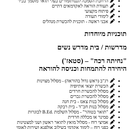
הרחבת הסמכה לגננות/מורים בעלי תואר מוסמך בכיר
תעודת הוראה לאקדמאים דתיים
פיתוח מקצועי
לימודי תעודה
אבני ראשה - תוכנית להכשרת מנהלים
תוכניות מיוחדות
מדרשות / בית מדרש נשים
"נחיתה רכה" – (סטאז')
היחידה להתמחות וכניסה להוראה
רג"ב (ראש גדול בהוראה) - מסלול מצוינות
הכשרת יוצאי אתיופיה
מסלול להכשרת חרדים
מסלול להכשרת גברים
מסלול בנות צאנז - בית חנה
מסלול בנות חב"ד - בית רבקה
"תואר בטוהר" - מסלול השלמת .B.Ed לבוגרות
סמינר או מכללה חרדית
אמיצי רוח - מסלול מואץ לתואר ראשון ושני למצטינות
כפני רוח – לימוד אקדמי בשילוב אולפנא ושירות לאומי