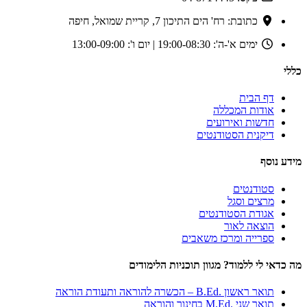
כתובת: רח' הים התיכון 7, קריית שמואל, חיפה
ימים א'-ה': 19:00-08:30 | יום ו': 13:00-09:00
כללי
דף הבית
אודות המכללה
חדשות ואירועים
דיקנית הסטודנטים
מידע נוסף
סטודנטים
מרצים וסגל
אגודת הסטודנטים
הוצאה לאור
ספרייה ומרכז משאבים
מה כדאי לי ללמוד? מגוון תוכניות הלימודים
תואר ראשון .B.Ed – הכשרה להוראה ותעודת הוראה
תואר שני .M.Ed בחינוך והוראה